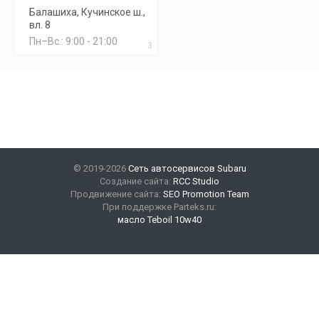
Балашиха, Кучинское ш.,
вл. 8
Пн–Вс.: 9:00 - 21:00
3
© 2019-2026
Сеть автосервисов Subaru
Создание сайта:
RCC Studio
Продвижение сайта:
SEO Promotion Team
При поддержке Parteks.ru:
масло Teboil 10w40
Наши контакты
+7(499) 347-47-89