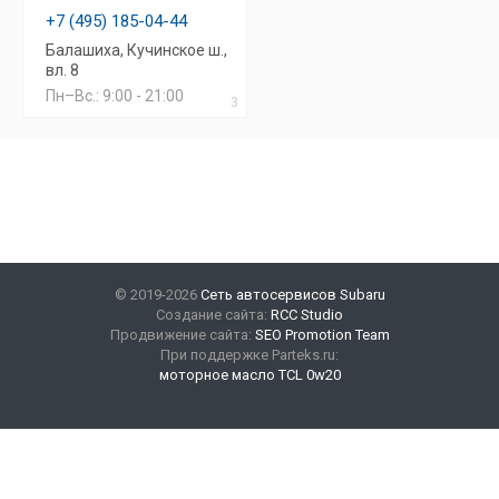
+7 (495) 185-04-44
Балашиха, Кучинское ш.,
вл. 8
Пн–Вс.: 9:00 - 21:00
3
© 2019-2026
Сеть автосервисов Subaru
Создание сайта:
RCC Studio
Продвижение сайта:
SEO Promotion Team
При поддержке Parteks.ru:
моторное масло TCL 0w20
Наши контакты
+7(499) 347-47-89